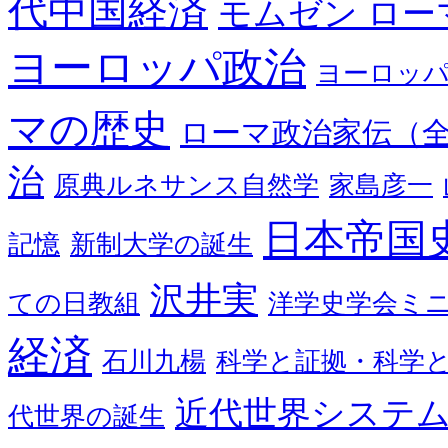
代中国経済
モムゼン ロー
ヨーロッパ政治
ヨーロッ
マの歴史
ローマ政治家伝（全
治
原典ルネサンス自然学
家島彦一
日本帝国
記憶
新制大学の誕生
沢井実
ての日教組
洋学史学会ミ
経済
石川九楊
科学と証拠・科学
近代世界システ
代世界の誕生